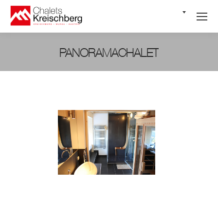
NL
PANORAMACHALET
Je bent hier: