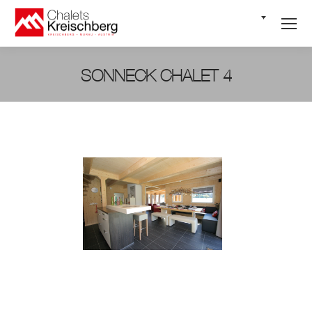
NL
SONNECK CHALET 4
Je bent hier: